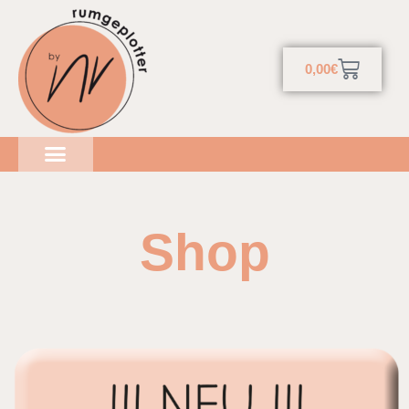
0,00
€
Shop