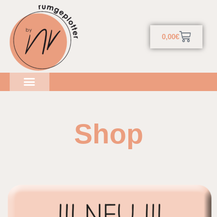
0,00
€
Shop