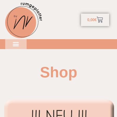
0,00
€
Shop