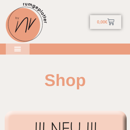
0,00
€
Shop