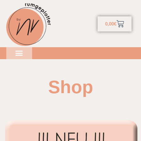
0,00
€
Shop