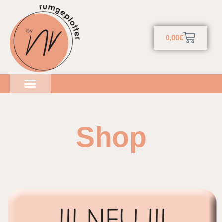
0,00
€
Shop