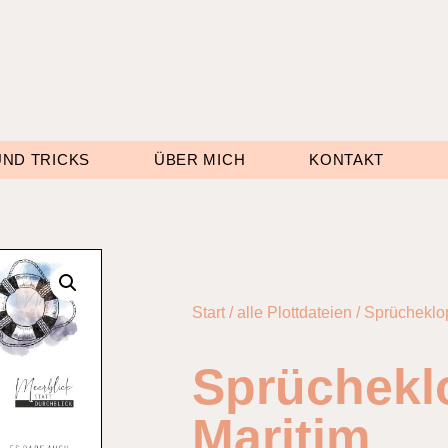
UND TRICKS
ÜBER MICH
KONTAKT
Start
/
alle Plottdateien
/ Sprücheklop
Sprüchekl
Maritim