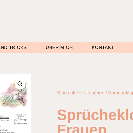
UND TRICKS
ÜBER MICH
KONTAKT
Start
/
alle Plottdateien
/ Sprücheklo
Sprüchekl
Frauen